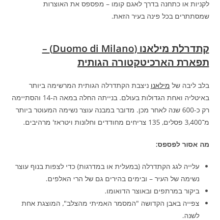
לקניות או כתחנה בדרך לאגם קומו – מפספס את האוצרות
שמסתתרים בכל פינה בעיר הזאת.
קתדרלת מילאנו (Duomo di Milano) –
תפארת הארכיטקטורה הגותית
בלב ליבה של
מילאנו
ניצבת הקתדרלה הגותית המרשימה ביותר
באיטליה ואחת הגדולות בעולם. בנייתה החלה במאה ה-14 והסתיימה
רק כ-600 שנה לאחר מכן. מדובר במבנה עוצר נשימה המעוטר ביותר
מ־3,400 פסלים, 135 צריחים מחודדים וחלונות ויטראז' מרהיבים.
מה אסור לפספס:
עלייה לגג הקתדרלה (במעלית או במדרגות) כדי לצפות בנוף עוצר
נשימה של העיר – ובימים בהירים גם של הרי האלפים.
ביקור במרתפים ובאוצר הדואומו.
צפייה באבן הקדושה "המסמר האמיתי מהצלב", המוצגת אחת
לשנה.