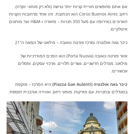
אם אתם מחפשים חוויית קניות יותר נגישה (ולא רק מותגי יוקרה),
רחוב Corso Buenos Aires הוא הכתובת. זהו אחד מרחובות הקניות
הארוכים באירופה עם מעל 350 חנויות – מזארה ו-H&M ועד מותגים
איטלקיים.
כיכר גאה אולנטיה ומרכז פורטה נואובה – מילאנו של המאה ה־21
אזור פורטה נואובה (Porta Nuova) הוא הפנים המודרניות של
מילאנו: מגדלים חדשניים, גשרים תלויים, מרכזי עסקים, ופסלים
עכשוויים.
כיכר גאה אולנטיה (Piazza Gae Aulenti)
היא המרכז – מוקפת
במגדלים ובחנויות, עם מזרקות, מופעי רחוב ואווירה אורבנית תוססת.