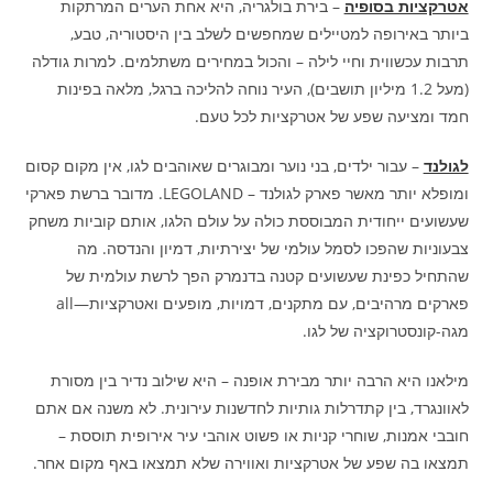
אטרקציות בסופיה
– בירת בולגריה, היא אחת הערים המרתקות
ביותר באירופה למטיילים שמחפשים לשלב בין היסטוריה, טבע,
תרבות עכשווית וחיי לילה – והכול במחירים משתלמים. למרות גודלה
(מעל 1.2 מיליון תושבים), העיר נוחה להליכה ברגל, מלאה בפינות
חמד ומציעה שפע של אטרקציות לכל טעם.
לגולנד
– עבור ילדים, בני נוער ומבוגרים שאוהבים לגו, אין מקום קסום
ומופלא יותר מאשר פארק לגולנד – LEGOLAND. מדובר ברשת פארקי
שעשועים ייחודית המבוססת כולה על עולם הלגו, אותם קוביות משחק
צבעוניות שהפכו לסמל עולמי של יצירתיות, דמיון והנדסה. מה
שהתחיל כפינת שעשועים קטנה בדנמרק הפך לרשת עולמית של
פארקים מרהיבים, עם מתקנים, דמויות, מופעים ואטרקציות—all
מגה-קונסטרוקציה של לגו.
מילאנו היא הרבה יותר מבירת אופנה – היא שילוב נדיר בין מסורת
לאוונגרד, בין קתדרלות גותיות לחדשנות עירונית. לא משנה אם אתם
חובבי אמנות, שוחרי קניות או פשוט אוהבי עיר אירופית תוססת –
תמצאו בה שפע של אטרקציות ואווירה שלא תמצאו באף מקום אחר.